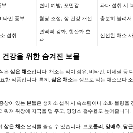
풍부
변비 예방, 포만감
과다 섭취 시 
 비타민 풍부
혈당 조절, 장 건강 개선
충분히 불려서
면역력 강화, 항산화 효
소 섭취
신선한 채소 사
과
 위 건강을 위한 숨겨진 보물
음식은
삶은 채소
입니다. 채소는 식이 섬유, 비타민, 미네랄 등
중요한 식품입니다. 특히,
삶은 채소
는 생으로 먹는 채소보다 
증상이 있는 분들은 생채소 섭취 시 속쓰림이나 소화 불량을 
러워져 위장에 자극을 덜 주고, 영양소 흡수율도 높여줍니다.
여
삶은 채소
요리를 즐길 수 있습니다.
브로콜리
,
양배추
,
당근