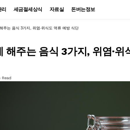
관리
세금절세상식
자료실
돈버는정보
해주는 음식 3가지, 위염·위식도 역류 예방 식단
 해주는 음식 3가지, 위염·위
s Read