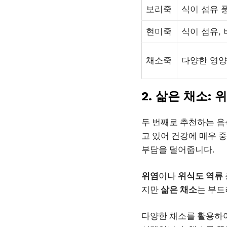
보리죽
식이 섬유 
현미죽
식이 섬유,
채소죽
다양한 영양
2. 삶은 채소:
두 번째로 추천하는 
고 있어 건강에 매우 
부담을 덜어줍니다.
위염
이나
위식도 역류
지만
삶은 채소
는 부드
다양한 채소를 활용하