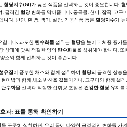
는
혈당지수(GI)
가 낮은 식품을 선택하는 것이 중요합니다.
혈
켜, 급격한
혈당
변화를 막아줍니다. 통곡물, 현미, 잡곡, 고구마
니다. 반면, 흰 빵, 백미, 설탕, 가공식품 등은
혈당지수
가 높
요합니다. 과도한
탄수화물
섭취는
혈당
을 높이고 체중 증가를
강 상태에 맞춰 적절한 양의
탄수화물
을 섭취해야 합니다. 또
영양소와 함께 섭취하는 것이 좋습니다.
섬유질
이 풍부한 채소와 함께 섭취하여
혈당
의 급격한 상승을
, 현미밥과 함께 채소 반찬을 곁들이거나, 고구마와 함께 샐
한
탄수화물
선택과 적절한 섭취량 조절은
건강한 혈당 유지
를
 효과: 표를 통해 확인하기
계
를 꾸준히 실천하면, 우리 몸에 다양한 긍정적인 변화를 가져