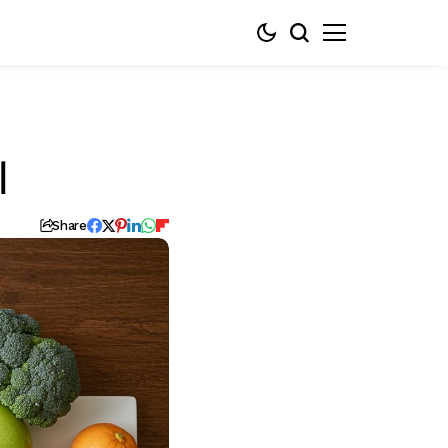
계
Share