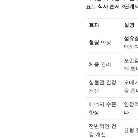
표는
식사 순서 3단계
효과
설명
섬유
혈당
안정
택하
포만감
체중 관리
게 합
심혈관 건강
오메가
개선
을 줍
에너지 수준
안정
향상
다.
전반적인 건
균형 
강 개선