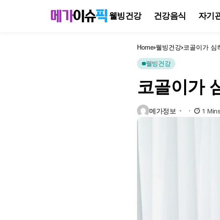
웰빙건강
건강음식
자기
Home
웰빙건강
코골이가 심하
웰빙건강
코골이가 심
메가정보
1 Min