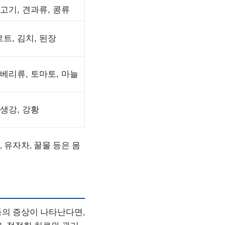
소고기, 견과류, 콩류
트, 김치, 된장
 베리류, 토마토, 마늘
 생강, 강황
 유자차, 꿀물 등은 몸
등의 증상이 나타난다면,