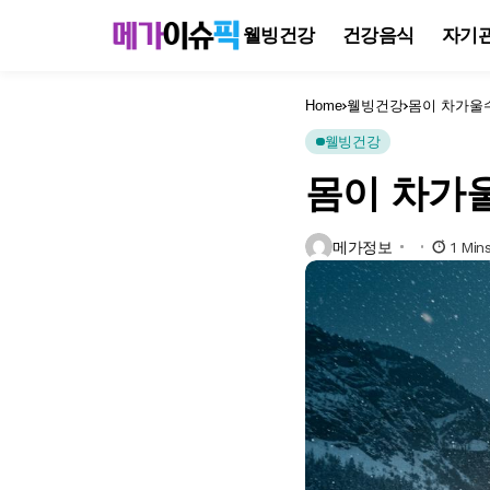
웰빙건강
건강음식
자기
Home
웰빙건강
몸이 차가울
웰빙건강
몸이 차가
메가정보
1 Min