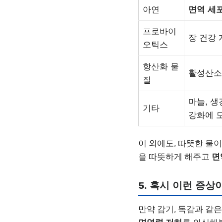
아연
면역 세
프로바이
장 건강 
오틱스
항산화 물
활성산소 
질
마늘, 생
기타
강화에 도
이 외에도, 따뜻한 물이
을 따뜻하게 해주고
면
5. 혹시 이런 증
만약 감기, 독감과 같