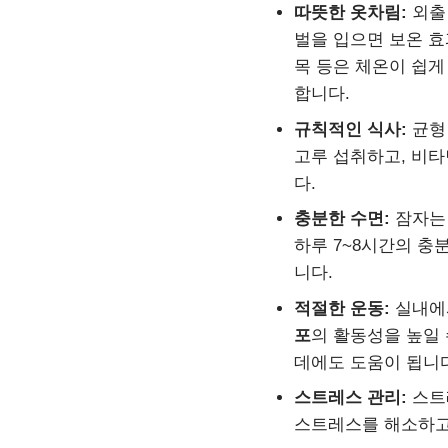
따뜻한 옷차림:
외출 
벌을 입으면 보온 효
목 등은 체온이 쉽게
합니다.
규칙적인 식사:
균형
고루 섭취하고, 비타민
다.
충분한 수면:
잠자는
하루 7~8시간의 충
니다.
적절한 운동:
실내에
포
의 활동성을 높일 
데에도 도움이 됩니다
스트레스 관리:
스트
스트레스를 해소하고