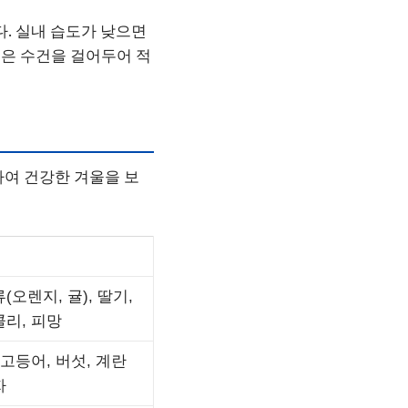
다. 실내 습도가 낮으면
은 수건을 걸어두어 적
하여 건강한 겨울을 보
(오렌지, 귤), 딸기,
리, 피망
 고등어, 버섯, 계란
자