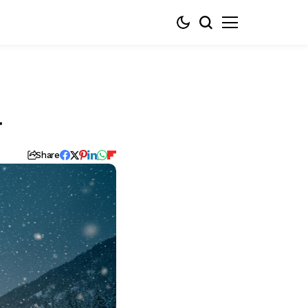
유
Share