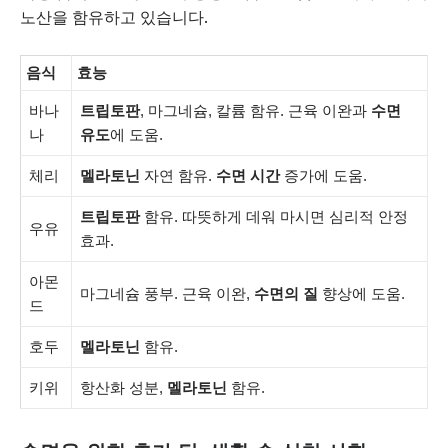
노산을 함유하고 있습니다.
음식
효능
바나
트립토판
, 마그네슘, 칼륨 함유. 근육 이완과
수면
나
유도
에 도움.
체리
멜라토닌
자연 함유.
수면 시간
증가에 도움.
트립토판
함유. 따뜻하게 데워 마시면 심리적 안정
우유
효과.
아몬
마그네슘 풍부. 근육 이완,
수면의 질
향상에 도움.
드
호두
멜라토닌
함유.
키위
항산화 성분,
멜라토닌
함유.