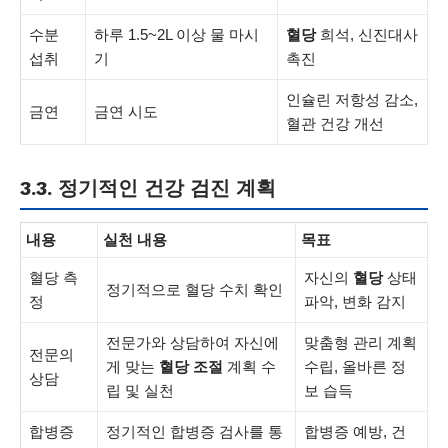
수분
하루 1.5~2L 이상 물 마시
혈당
희석, 신진대사
섭취
기
촉진
인슐린 저항성 감소,
금연
금연 시도
혈관 건강 개선
3.3. 정기적인 건강 검진 계획
내용
실천 내용
목표
혈당 측
자신의
혈당
상태
정기적으로 혈당 수치 확인
정
파악, 변화 감지
전문가와 상담하여 자신에
맞춤형 관리 계획
전문의
게 맞는
혈당 조절
계획 수
수립, 올바른 정
상담
립 및 실천
보 습득
합병증
정기적인 합병증 검사를 통
합병증 예방, 건