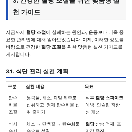
3. 건강한
혈당 조절
을 위한 맞춤형 실
천 가이드
지금까지
혈당 조절
에 실패하는 원인과, 운동보다 더욱 중
요한 관리법에 대해 알아보았습니다. 이제, 이러한 정보를
바탕으로 건강한
혈당 조절
을 위한 맞춤형 실천 가이드를
제시합니다.
3.1. 식단 관리 실천 계획
구분
실천 내용
목표
탄수
통곡물, 채소, 과일 위주로
식후
혈당 스파이크
화물
섭취하고, 정제 탄수화물 섭
예방, 인슐린 저항
조절
취 줄이기
성 개선
식사
채소 → 단백질 → 탄수화물
혈당
상승 억제, 포
순서
순으로 섭취
만감 증진