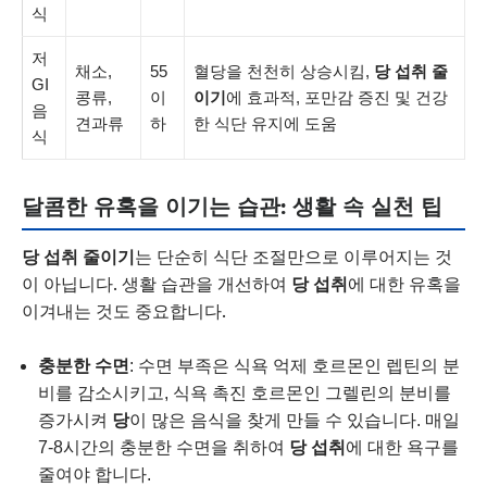
식
저
채소,
55
혈당을 천천히 상승시킴,
당 섭취 줄
GI
콩류,
이
이기
에 효과적, 포만감 증진 및 건강
음
견과류
하
한 식단 유지에 도움
식
달콤한 유혹을 이기는 습관: 생활 속 실천 팁
당 섭취 줄이기
는 단순히 식단 조절만으로 이루어지는 것
이 아닙니다. 생활 습관을 개선하여
당 섭취
에 대한 유혹을
이겨내는 것도 중요합니다.
충분한 수면
: 수면 부족은 식욕 억제 호르몬인 렙틴의 분
비를 감소시키고, 식욕 촉진 호르몬인 그렐린의 분비를
증가시켜
당
이 많은 음식을 찾게 만들 수 있습니다. 매일
7-8시간의 충분한 수면을 취하여
당 섭취
에 대한 욕구를
줄여야 합니다.