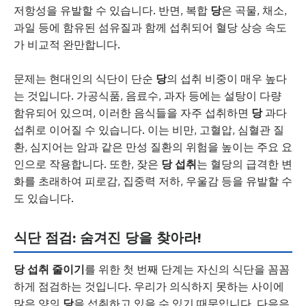
저항성을 유발할 수 있습니다. 반면, 복합
당
은 곡물, 채소,
과일 등에 함유된 섬유질과 함께 섭취되어 혈당 상승 속도
가 비교적 완만합니다.
문제는 현대인의 식단이 단순
당
의 섭취 비중이 매우 높다
는 것입니다. 가공식품, 음료수, 과자 등에는 설탕이 다량
함유되어 있으며, 이러한 음식들을 자주 섭취하면
당
과다
섭취로 이어질 수 있습니다. 이는 비만, 고혈압, 심혈관 질
환, 심지어는 암과 같은 만성 질환의 위험을 높이는 주요 요
인으로 작용합니다. 또한, 잦은
당 섭취
는 혈당의 급격한 변
화를 초래하여 피로감, 집중력 저하, 우울감 등을 유발할 수
도 있습니다.
식단 점검: 숨겨진 당을 찾아라!
당 섭취 줄이기
를 위한 첫 번째 단계는 자신의 식단을 꼼꼼
하게 점검하는 것입니다. 우리가 의식하지 못하는 사이에
많은 양의
당
을 섭취하고 있을 수 있기 때문입니다. 다음은