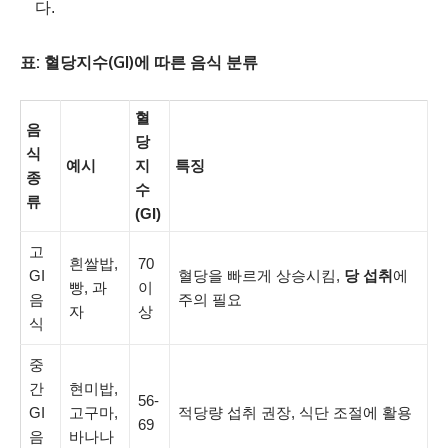
다.
표: 혈당지수(GI)에 따른 음식 분류
혈
음
당
식
예시
지
특징
종
수
류
(GI)
고
흰쌀밥,
70
GI
혈당을 빠르게 상승시킴,
당 섭취
에
빵, 과
이
음
주의 필요
자
상
식
중
간
현미밥,
56-
GI
고구마,
적당량 섭취 권장, 식단 조절에 활용
69
음
바나나