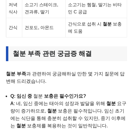
저녁
소고기 스테이크,
소고기는 헴철, 딸기는 비타
식사
견과류, 딸기
민 C 공급
간식으로 섭취 시
철분
보충
간식
건포도, 아몬드
에 도움
철분 부족
관련 궁금증 해결
철분 부족
과 관련하여 궁금해하실 만한 몇 가지 질문에 답
변해 드리겠습니다.
Q: 임신 중
철분
보충은 필수인가요?
A:
네, 임신 중에는 태아의 성장과 발달을 위해
철분
요구
량이 증가하므로,
철분
보충은 필수적입니다. 임신 초기
에는 식단을 통해 충분히 섭취할 수 있지만, 중기 이후에
는
철분
보충제를 복용하는 것이 일반적입니다.