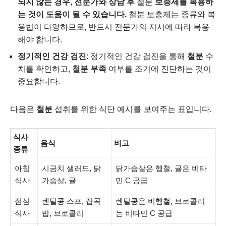
되지 않는 경우, 전문가와 상담 후
철분
보충제를 복용하
는 것이 도움이 될 수 있습니다.
철분 보충제는 종류와 복
용법이 다양하므로, 반드시 전문가의 지시에 따라 복용
해야 합니다.
정기적인 건강 검진
: 정기적인 건강 검진을 통해
철분
수
치를 확인하고,
철분 부족
여부를 조기에 진단하는 것이
중요합니다.
다음은
철분
섭취를 위한 식단 예시를 보여주는 표입니다.
식사
음식
비고
종류
아침
시금치 샐러드, 닭
닭가슴살은 헴철, 귤은 비타
식사
가슴살, 귤
민 C 공급
점심
렌틸콩 스프, 잡곡
렌틸콩은 비헴철, 브로콜리
식사
밥, 브로콜리
는 비타민 C 공급