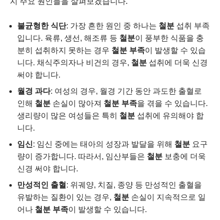
지 주요 원인들을 살펴보겠습니다.
불균형한 식단
: 가장 흔한 원인 중 하나는
철분
섭취 부족
입니다. 육류, 생선, 해조류 등
철분
이 풍부한 식품을 충
분히 섭취하지 못하는 경우
철분 부족
이 발생할 수 있습
니다. 채식주의자나 비건의 경우,
철분
섭취에 더욱 신경
써야 합니다.
월경 과다
: 여성의 경우, 월경 기간 동안 과도한 출혈로
인해
철분
손실이 많아져
철분 부족
을 겪을 수 있습니다.
생리량이 많은 여성들은 특히
철분
섭취에 유의해야 합
니다.
임신
: 임신 중에는 태아의 성장과 발달을 위해
철분
요구
량이 증가합니다. 따라서, 임산부들은
철분
보충에 더욱
신경 써야 합니다.
만성적인 출혈
: 위궤양, 치질, 종양 등 만성적인 출혈을
유발하는 질환이 있는 경우,
철분
손실이 지속적으로 일
어나
철분 부족
이 발생할 수 있습니다.