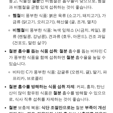
높고, 식물성
철분
인 비헴철은 흡수율이 낮으므로, 헴철
과 비헴철을 균형 있게 섭취하는 것이 좋습니다.
헴철
이 풍부한 식품: 붉은 육류 (소고기, 돼지고기), 가
금류 (닭고기, 오리고기), 해산물 (굴, 조개, 멸치)
비헴철
이 풍부한 식품: 녹색 잎채소 (시금치, 케일), 콩
류 (렌틸콩, 강낭콩), 견과류 (호두, 아몬드), 건조 과일
(건포도, 말린 살구)
철분 흡수를 돕는 식품 섭취
:
철분
흡수를 돕는 비타민 C
가 풍부한 식품을 함께 섭취하면
철분
흡수율을 높일 수
있습니다.
비타민 C가 풍부한 식품: 감귤류 (오렌지, 귤), 딸기, 파
프리카, 브로콜리
철분 흡수를 방해하는 식품 섭취 자제
: 커피, 홍차, 탄닌
산이 많이 함유된 식품은
철분
흡수를 방해할 수 있으므
로, 식사 직후 섭취를 자제하는 것이 좋습니다.
철분
보충제 복용
: 식단 조절만으로는
철분
부족이 개선