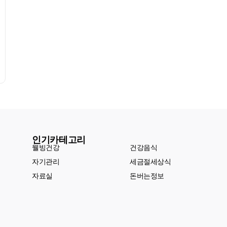
인기카테고리
웰빙건강
건강음식
자기관리
세금절세상식
자료실
돈버는정보