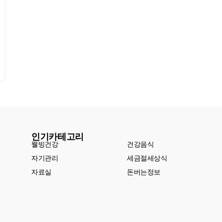
인기카테고리
웰빙건강
건강음식
자기관리
세금절세상식
자료실
돈버는정보