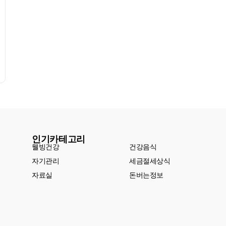
인기카테고리
웰빙건강
건강음식
자기관리
세금절세상식
자료실
돈버는정보