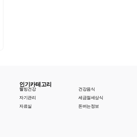
인기카테고리
웰빙건강
건강음식
자기관리
세금절세상식
자료실
돈버는정보