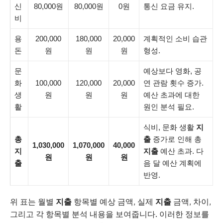
신
80,000원
80,000원
0원
통신 요금 유지.
비
용
200,000
180,000
20,000
계획적인 소비 습관
돈
원
원
원
형성.
문
예상보다 영화, 공
화
100,000
120,000
20,000
연 관람 횟수 증가.
생
원
원
원
예산 초과에 대한
활
원인 분석 필요.
식비, 문화 생활
지
총
출
증가로 인해 총
1,030,000
1,070,000
40,000
지
지출
예산 초과. 다
원
원
원
출
음 달 예산 계획에
반영.
위 표는 월별
지출
항목별 예상 금액, 실제
지출
금액, 차이,
그리고 각 항목별 분석 내용을 보여줍니다. 이러한 정보를