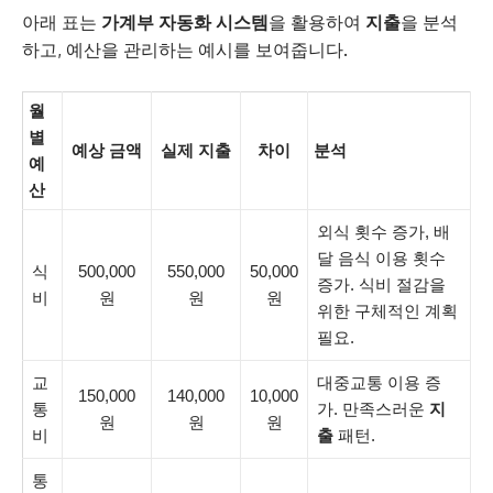
아래 표는
가계부 자동화 시스템
을 활용하여
지출
을 분석
하고, 예산을 관리하는 예시를 보여줍니다.
월
별
예상 금액
실제 지출
차이
분석
예
산
외식 횟수 증가, 배
달 음식 이용 횟수
식
500,000
550,000
50,000
증가. 식비 절감을
비
원
원
원
위한 구체적인 계획
필요.
교
대중교통 이용 증
150,000
140,000
10,000
통
가. 만족스러운
지
원
원
원
비
출
패턴.
통