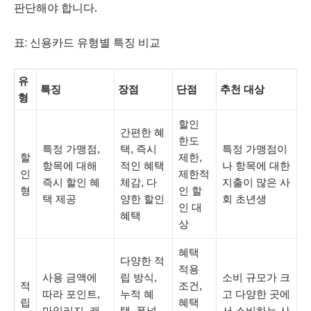
판단해야 합니다.
표: 신용카드 유형별 특징 비교
유
특징
장점
단점
추천 대상
형
할인
간편한 혜
한도
특정 가맹점,
택, 즉시
특정 가맹점이
할
제한,
항목에 대해
적인 혜택
나 항목에 대한
인
제한적
즉시 할인 혜
체감, 다
지출이 많은 사
형
인 할
택 제공
양한 할인
회 초년생
인 대
혜택
상
혜택
다양한 적
적용
사용 금액에
립 방식,
소비 규모가 크
적
조건,
따라 포인트,
누적 혜
고 다양한 곳에
립
혜택
마일리지, 캐
택, 폭넓
서 소비하는 사