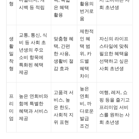
형
활용의
시백 등 적립
은 혜택
회 초년생
번거로
활용
움
제한적
교통, 통신, 식
생
맞춤형 혜
인 혜
자신의 라이프
비 등 사회 초
활
택, 간편
택 범
스타일에 맞춰
년생의 주요
밀
한 사용,
위, 카
필요한 혜택을
소비 항목에
착
생활비 절
드별
선택하고 싶은
특화된 혜택
형
감 효과
혜택
사회 초년생
제공
차이
높은
고품격 서
여행, 레저, 쇼
프
높은 연회비와
연회
비스, 높
핑 등을 즐기고
리
함께 특별한
비, 까
은 한도,
프리미엄 서비
미
혜택과 서비스
다로운
사회적 지
스를 원하는 사
엄
제공
발급
위 표현
회 초년생
조건