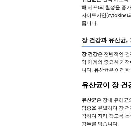
해 세포)의 활성을 증
사이토카인(cytokin
줍니다.
장 건강
과
유산균
,
장 건강
은 전반적인 건
역 체계의 중요한 거점
니다.
유산균
은 이러한
유산균
이
장 건
유산균
은 장내 유해균
염증을 유발하여 장 
착하여 자리 잡도록 돕
침투를 막습니다.