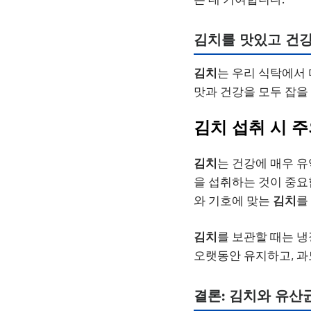
김치
를 맛있고 건
김치
는 우리 식탁에서 
맛과 건강을 모두 잡을
김치
섭취 시 
김치
는 건강에 매우 유
을 섭취하는 것이 중요
와 기호에 맞는
김치
를
김치
를 보관할 때는 냉
오랫동안 유지하고, 과
결론:
김치
와
유산