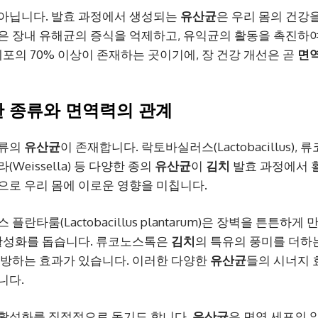
 아닙니다. 발효 과정에서 생성되는
유산균
은 우리 몸의 건강
은 장내 유해균의 증식을 억제하고, 유익균의 활동을 촉진하
세포의 70% 이상이 존재하는 곳이기에, 장 건강 개선은 곧
면
한 종류와
면역력
의 관계
종류의
유산균
이 존재합니다. 락토바실러스(Lactobacillus),
세라(Weissella) 등 다양한 종의
유산균
이
김치
발효 과정에서 
으로 우리 몸에 이로운 영향을 미칩니다.
플란타룸(Lactobacillus plantarum)은 장벽을 튼튼하
 활성화를 돕습니다. 류코노스톡은
김치
의 특유의 풍미를 더하
예방하는 효과가 있습니다. 이러한 다양한
유산균
들의 시너지
니다.
 활성화를 직접적으로 돕기도 합니다.
유산균
은 면역 세포의 