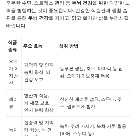
충분한 수면, 스트레스 관리 등
두뇌 건강
을 위한 다양한 노
력을 병행하는 것이 중요합니다. 건강한 식습관과 생활 습
관을 통해
두뇌 건강
을 지키고, 맑고 활기찬 삶을 누리시길
바랍니다.
식품
주요 효능
섭취 방법
종류
오메
기억력 및 인지
가-3
등푸른 생선, 호두, 아마씨 등 섭
능력 향상, 뇌
지방
취, 오메가-3 보충제 복용
건강 보호
산
항산화 작용,
베리
신선한 베리류 섭취, 스무디, 주
뇌 세포 보호,
류
스, 샐러드에 첨가
인지 능력 향상
집중력 및 기억
녹차 우려 마시기, 녹차 가루 활용
녹차
력 향상, 뇌 건
(라떼, 스무디 등)