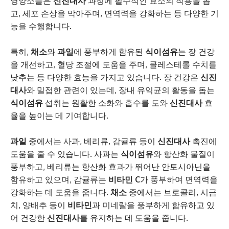
영양소들은
신진대사
과정에 필수적인 효소의 작용을 돕
고, 세포 손상을 막아주며, 면역력을 강화하는 등 다양한 기
능을 수행합니다.
특히,
채소
와
과일
에 풍부하게 함유된
식이섬유
는 장 건강
을 개선하고, 혈당 조절에 도움을 주며, 콜레스테롤 수치를
낮추는 등 다양한 효능을 가지고 있습니다. 장 건강은
신진
대사
와 밀접한 관련이 있는데, 장내 유익균의 활동을 돕는
식이섬유
섭취는 원활한 소화와 흡수를 도와
신진대사
효
율을 높이는 데 기여합니다.
과일
중에서는 사과, 베리류, 감귤류 등이
신진대사
촉진에
도움을 줄 수 있습니다. 사과는
식이섬유
와 항산화 물질이
풍부하고, 베리류는 항산화 효과가 뛰어난 안토시아닌을
함유하고 있으며, 감귤류는
비타민 C
가 풍부하여 면역력을
강화하는 데 도움을 줍니다.
채소
중에서는 브로콜리, 시금
치, 양배추 등이
비타민
과 미네랄을 풍부하게 함유하고 있
어 건강한
신진대사
를 유지하는 데 도움을 줍니다.