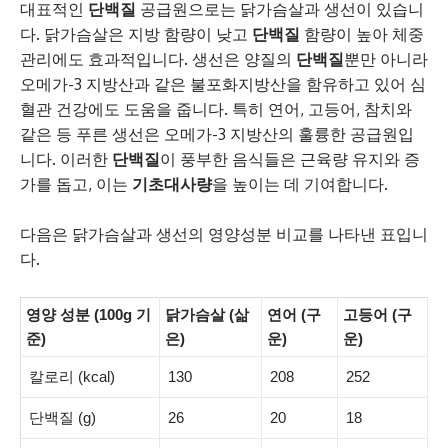
대표적인
단백질
공급원으로는 닭가슴살과 생선이 있습니
다. 닭가슴살은 지방 함량이 낮고
단백질
함량이 높아 체중
관리에도 효과적입니다. 생선은 양질의
단백질
뿐만 아니라
오메가-3 지방산과 같은 불포화지방산을 함유하고 있어 심
혈관 건강에도 도움을 줍니다. 특히 연어, 고등어, 참치와
같은 등 푸른 생선은 오메가-3 지방산의 훌륭한 공급원입
니다. 이러한
단백질
이 풍부한 음식들은 근육량 유지와 증
가를 돕고, 이는
기초대사량
을 높이는 데 기여합니다.
다음은 닭가슴살과 생선의 영양성분 비교를 나타낸 표입니
다.
영양 성분 (100g 기
닭가슴살 (삶
연어 (구
고등어 (구
준)
은)
운)
운)
칼로리 (kcal)
130
208
252
단백질 (g)
26
20
18