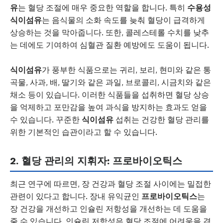
유
는 혈당 조절에 매우 중요한 역할을 합니다. 특히
수용성
식이섬유
는 음식물의 소화 속도를 늦춰 혈당이 급격하게
상승하는 것을 막아줍니다. 또한, 콜레스테롤 수치를 낮추
는 데에도 기여하여 심혈관 질환 예방에도 도움이 됩니다.
식이섬유
가 풍부한 식품으로는 귀리, 보리, 현미와 같은 통
곡물, 사과, 배, 딸기와 같은 과일, 브로콜리, 시금치와 같은
채소 등이 있습니다. 이러한 식품들을 섭취하면 혈당 상승
을 억제하고 포만감을 높여 과식을 방지하는 효과도 얻을
수 있습니다. 꾸준한
식이섬유
섭취는 건강한 혈당 관리를
위한 기본적인 습관이라고 할 수 있습니다.
2.
혈당
관리의
지휘자
:
프로바이오틱스
최근 연구에 따르면, 장 건강과 혈당 조절 사이에는 밀접한
관련이 있다고 합니다. 장내 유익균인
프로바이오틱스
는
장 건강을 개선하고 인슐린 저항성을 개선하는 데 도움을
줄 수 있습니다. 인슐린 저항성은 혈당 조절에 어려움을 겪