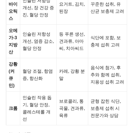
인슐린 저항성
바이
요거트, 김치,
꾸준한 섭취, 유
개선, 장 건강 증
오틱
된장
산균 보충제 고려
진, 혈당 안정
스
오메
인슐린 저항성
등 푸른 생선,
가-3
식단에 포함, 보
개선, 염증 감소,
견과류, 아마
지방
충제 섭취 고려
혈당 안정
씨, 치아씨드
산
강황
음식에 첨가, 후
(커
혈당 조절, 항염
카레, 강황 분
추와 함께 섭취,
큐
증, 항산화
말
지용성 섭취 고려
민)
인슐린 작용 돕
브로콜리, 통
균형 잡힌 식단,
기, 혈당 안정,
크롬
곡물, 견과류,
보충제 섭취 시
콜레스테롤 개
육류
전문가와 상담
선