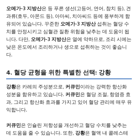
오메가-3 지방산
은 등 푸른 생선(고등어, 연어, 참치 등), 견
과류(호두, 아몬드 등), 아마씨, 치아씨드 등에 풍부하게 함
유되어 있습니다. 꾸준한
오메가-3 지방산
섭취는 혈당 수
치를 안정시키고 심혈관 질환 위험을 낮추는 데 도움이 됩
니다. 다만,
오메가-3 지방산
은 열에 약하므로, 조리 시에는
낮은 온도에서 조리하거나 생으로 섭취하는 것이 좋습니
다.
4. 혈당
균형
을 위한 특별한 선택:
강황
강황
은 카레의 주성분으로,
커큐민
이라는 강력한 항산화
성분을 함유하고 있습니다.
커큐민
은 혈당 조절, 항염증 효
과, 그리고 항산화 효과를 가지고 있어 혈당 관리에 매우 유
익합니다.
커큐민
은 인슐린 저항성을 개선하고 혈당 수치를 낮추는
데 도움을 줄 수 있습니다. 또한,
강황
은 혈액 내 콜레스테