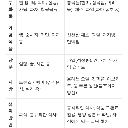
수
흰 빵, 떡, 백미, 설탕,
통곡물(현미, 잡곡밥, 귀리
화
사탕, 과자, 청량음료
등), 채소, 과일(과다 섭취 X)
물
가
공
햄, 소시지, 라면, 과자
신선한 채소, 과일, 저지방
식
등
단백질
품
당
과일(적정량), 견과류, 무가
설탕, 꿀, 시럽 등
분
당 요거트
올리브 오일, 견과류, 아보카
지
트랜스지방이 많은 음
도, 등 푸른 생선(불포화지
방
식, 튀김 음식
방산)
섭
규칙적인 식사, 식품 교환표
취
과식, 불규칙한 식사
활용, 영양 성분표 확인, 자
방
신에게 맞는 식단 찾기
법