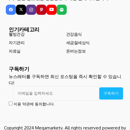
인기카테고리
웰빙건강
건강음식
자기관리
세금절세상식
자료실
돈버는정보
구독하기
뉴스레터를 구독하면 최신 포스팅을 즉시 확인할 수 있습니
다!
이용 약관에 동의합니다.
Copyright 2024 Megamarketv. All rights reserved powered by