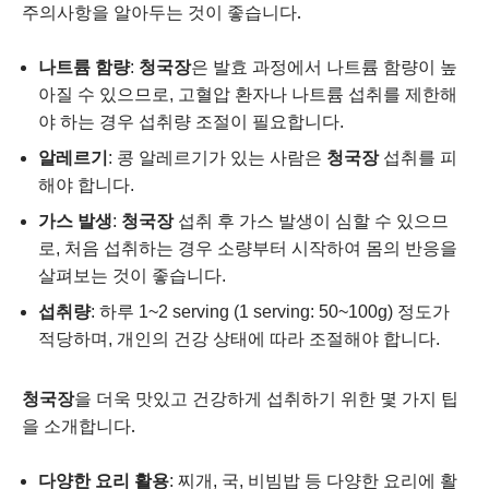
주의사항을 알아두는 것이 좋습니다.
나트륨 함량
:
청국장
은 발효 과정에서 나트륨 함량이 높
아질 수 있으므로, 고혈압 환자나 나트륨 섭취를 제한해
야 하는 경우 섭취량 조절이 필요합니다.
알레르기
: 콩 알레르기가 있는 사람은
청국장
섭취를 피
해야 합니다.
가스 발생
:
청국장
섭취 후 가스 발생이 심할 수 있으므
로, 처음 섭취하는 경우 소량부터 시작하여 몸의 반응을
살펴보는 것이 좋습니다.
섭취량
: 하루 1~2 serving (1 serving: 50~100g) 정도가
적당하며, 개인의 건강 상태에 따라 조절해야 합니다.
청국장
을 더욱 맛있고 건강하게 섭취하기 위한 몇 가지 팁
을 소개합니다.
다양한 요리 활용
: 찌개, 국, 비빔밥 등 다양한 요리에 활