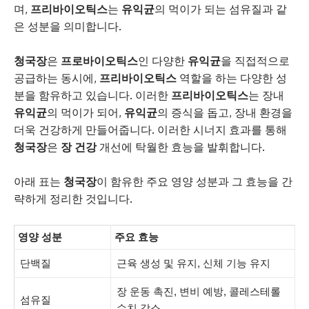
며,
프리바이오틱스
는
유익균
의 먹이가 되는 섬유질과 같
은 성분을 의미합니다.
청국장
은
프로바이오틱스
인 다양한
유익균
을 직접적으로
공급하는 동시에,
프리바이오틱스
역할을 하는 다양한 성
분을 함유하고 있습니다. 이러한
프리바이오틱스
는 장내
유익균
의 먹이가 되어,
유익균
의 증식을 돕고, 장내 환경을
더욱 건강하게 만들어줍니다. 이러한 시너지 효과를 통해
청국장
은
장 건강
개선에 탁월한 효능을 발휘합니다.
아래 표는
청국장
이 함유한 주요 영양 성분과 그 효능을 간
략하게 정리한 것입니다.
영양 성분
주요 효능
단백질
근육 생성 및 유지, 신체 기능 유지
장 운동 촉진, 변비 예방, 콜레스테롤
섬유질
수치 감소