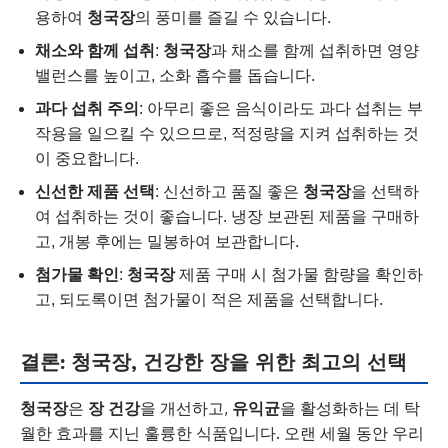
용하여
청국장
의 풍미를 즐길 수 있습니다.
채소와 함께 섭취
:
청국장
과 채소를 함께 섭취하면 영양
밸런스를 높이고, 소화 흡수를 돕습니다.
과다 섭취 주의
: 아무리 좋은 음식이라도 과다 섭취는 부
작용을 일으킬 수 있으므로, 적정량을 지켜 섭취하는 것
이 중요합니다.
신선한 제품 선택
: 신선하고 품질 좋은
청국장
을 선택하
여 섭취하는 것이 좋습니다. 냉장 보관된 제품을 구매하
고, 개봉 후에는 밀봉하여 보관합니다.
첨가물 확인
:
청국장
제품 구매 시 첨가물 함량을 확인하
고, 되도록이면 첨가물이 적은 제품을 선택합니다.
결론: 청국장, 건강한 장을 위한 최고의 선택
청국장
은
장 건강
을 개선하고,
유익균
을 활성화하는 데 탁
월한 효과를 지닌 훌륭한 식품입니다. 오랜 세월 동안 우리