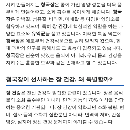
시켜 만들어지는
청국장
은 콩이 가진 영양 성분을 더욱 풍
부하게 만들어주고, 소화 흡수를 용이하게 해줍니다.
청국
장
은 단백질, 섬유질, 비타민, 미네랄 등 다양한 영양소를
함유하고 있으며, 특히
장 건강
에 핵심적인 역할을 하는 다
양한 효소와
유익균
을 품고 있습니다. 이러한 특징 덕분에
청국장
은 예로부터 건강식품으로 널리 알려져 왔으며, 현
대 과학의 연구를 통해서도 그 효능이 입증되고 있습니다.
청국장
은 단순히 맛있는 음식이 아니라, 우리 몸의 건강을
지켜주는 훌륭한 보약과 같은 존재라고 할 수 있습니다.
청국장이 선사하는 장 건강, 왜 특별할까?
장 건강
은 전신 건강과 밀접한 관련이 있습니다. 장은 음식
물의 소화 흡수뿐만 아니라, 면역 기능의 70% 이상을 담당
하는 중요한 기관입니다. 장 건강이 악화되면 소화 불량, 변
비, 설사 등의 소화기 질환뿐만 아니라, 면역력 저하, 만성
염증, 심지어 정신 건강 문제까지 야기할 수 있습니다.