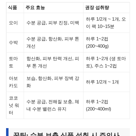
식품
주요 효능
권장 섭취량
하루 1/2개 ~ 1개, 오
오이
수분 공급, 피부 진정, 미백
이 팩 10~15분
수분 공급, 항산화, 피부 톤
하루 1~2컵
수박
개선
(200~400g)
토마
항산화, 피부 탄력 개선, 피
하루 1~2개 (생 토마
토
부 톤 개선
토), 주스 1~2컵
아보
보습, 항산화, 피부 장벽 강
하루 1/2개 ~ 1개
카도
화
코코
수분 공급, 전해질 보충, 체
하루 1~2컵
넛 워
내 수분 밸런스 유지
(200~400ml)
터
꿀팁: 수분 보충 식품 섭취 시 주의사