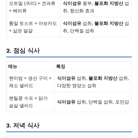
오트밀 (귀리) + 견과류
식이섬유
풍부,
불포화 지방산
섭
+ 베리류
취, 항산화 효과
통밀 토스트 + 아보카도
식이섬유
섭취,
불포화 지방산
섭
+ 삶은 달걀
취, 단백질 섭취
2. 점심 식사
메뉴
특징
현미밥 + 생선 구이 +
식이섬유
섭취,
불포화 지방산
섭취,
채소 샐러드
다양한 영양소 섭취
렌틸콩 수프 + 닭가
식이섬유
섭취, 단백질 섭취, 포만감
슴살 샐러드
3. 저녁 식사