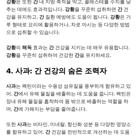
강황
은 또한
간
내 지방 축적을 막고, 콜레스테롤 수치를 낮
추는 데에도 효과적입니다.
강황
을 꾸준히 섭취하면
간
건
강을 유지하고,
간
질환 예방에도 도움이 됩니다.
강황
은 가
루 형태로 요리에 활용하거나, 차로 마시는 등 다양한 방법
으로 섭취할 수 있습니다.
강황
의
해독
효과는
간
건강을 지키는 데 매우 유용합니다.
강황
을 꾸준히 섭취하여 건강한
간
을 유지하세요.
4. 사과:
간 건강
의 숨은 조력자
사과
는 펙틴이라는 수용성 섬유질을 풍부하게 함유하고 있
어,
간
에서 유해 물질을 배출하는 데 도움을 줍니다. 펙틴은
장내 유해 물질을 흡착하여 몸 밖으로 배출하는 역할을 하
며,
간
에 가해지는 부담을 줄여줍니다.
또한
사과
는 비타민, 미네랄, 항산화 성분 등 다양한 영양소
를 함유하고 있어,
간
건강을 전반적으로 개선하는 데 도움