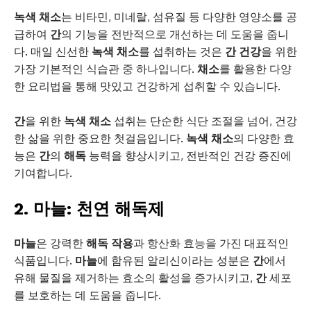
녹색 채소
는 비타민, 미네랄, 섬유질 등 다양한 영양소를 공
급하여
간
의 기능을 전반적으로 개선하는 데 도움을 줍니
다. 매일 신선한
녹색 채소
를 섭취하는 것은
간 건강
을 위한
가장 기본적인 식습관 중 하나입니다.
채소
를 활용한 다양
한 요리법을 통해 맛있고 건강하게 섭취할 수 있습니다.
간
을 위한
녹색 채소
섭취는 단순한 식단 조절을 넘어, 건강
한 삶을 위한 중요한 첫걸음입니다.
녹색 채소
의 다양한 효
능은
간
의
해독
능력을 향상시키고, 전반적인 건강 증진에
기여합니다.
2. 마늘: 천연 해독제
마늘
은 강력한
해독 작용
과 항산화 효능을 가진 대표적인
식품입니다.
마늘
에 함유된 알리신이라는 성분은
간
에서
유해 물질을 제거하는 효소의 활성을 증가시키고,
간
세포
를 보호하는 데 도움을 줍니다.