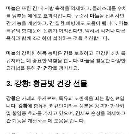
마늘
은 또한
간
내 지방 축적을 억제하고, 콜레스테롤 수치
를 낮추는 데에도 효과적입니다. 꾸준히
마늘
을 섭취하면
간
기능을 개선하고,
간
질환 예방에도 도움이 됩니다.
마늘
특유의 향 때문에 섭취가 꺼려진다면, 익혀서 먹거나 다른
음식과 함께 조리하여 섭취하는 것을 추천합니다.
마늘
의 강력한
해독
능력은
간
을 보호하고, 건강한 신체를
유지하는 데 중요한 역할을 합니다.
마늘
을 활용한 다양한
요리법을 통해
간 건강
을 챙기세요.
3. 강황: 황금빛 건강 선물
강황
은 카레의 주재료로, 특유의 노란색을 띠는 향신료입
니다.
강황
에 함유된 커큐민이라는 성분은 강력한 항산화
및 항염증 효과를 가지고 있으며,
간
세포 손상을 억제하고
간
기능을 개선하는 데 도움을 줍니다.