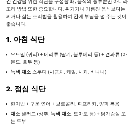
간 건강
을 위한 식단을 구성할 때, 음식의 종류뿐만 아니라
조리 방법 또한 중요합니다. 튀기거나 기름진 음식보다는
찌거나 삶는 조리법을 활용하여
간
에 부담을 덜 주는 것이
좋습니다.
1. 아침 식단
오트밀 (귀리) + 베리류 (딸기, 블루베리 등) + 견과류 (아
몬드, 호두 등)
녹색 채소
스무디 (시금치, 케일, 사과, 바나나)
2. 점심 식단
현미밥 + 구운 연어 + 브로콜리, 파프리카, 양파 볶음
채소
샐러드 (상추,
녹색 채소
, 토마토 등) + 닭가슴살 또
는 두부