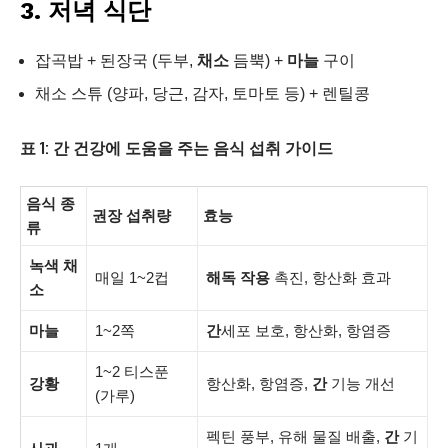
3. 저녁 식단
잡곡밥 + 된장국 (두부,
채소
듬뿍) +
마늘
구이
채소 스튜 (양파, 당근, 감자, 토마토 등) + 렌틸콩
표 1: 간 건강에 도움을 주는 음식 섭취 가이드
음식 종
권장 섭취량
효능
류
녹색 채
매일 1~2컵
해독 작용
촉진, 항산화 효과
소
마늘
1~2쪽
간
세포 보호, 항산화, 항염증
1~2 티스푼
강황
항산화, 항염증,
간
기능 개선
(가루)
펙틴 풍부, 유해 물질 배출,
간
기