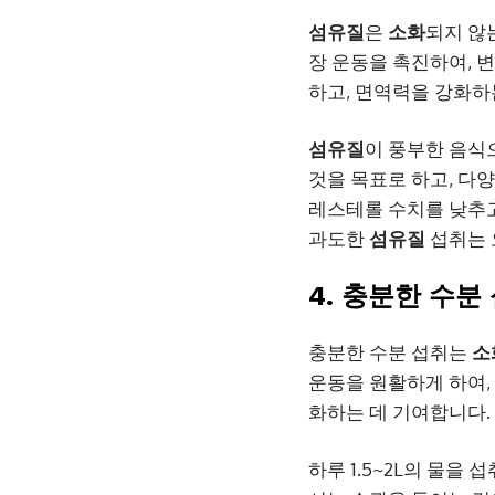
섬유질
은
소화
되지 않
장 운동을 촉진하여, 
하고, 면역력을 강화하
섬유질
이 풍부한 음식으
것을 목표로 하고, 다
레스테롤 수치를 낮추고
과도한
섬유질
섭취는
4. 충분한 수분
충분한 수분 섭취는
소
운동을 원활하게 하여,
화하는 데 기여합니다.
하루 1.5~2L의 물을