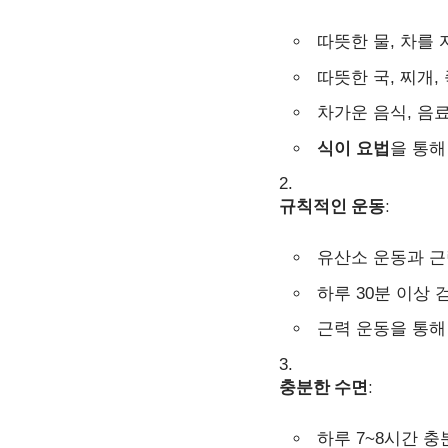
따뜻한 물, 차를
따뜻한 국, 찌개,
차가운 음식, 음
식이 요법
을 통
규칙적인 운동
:
유산소 운동과 근
하루 30분 이상 
근력 운동을 통해
충분한 수면
:
하루 7~8시간 