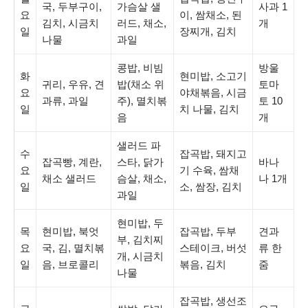
국, 두부구이,
가슴살 샐
사과 1
요
이, 쌈채소, 된
김치, 시금치
러드, 채소,
개
일
장찌개, 김치
나물
과일
콩밥, 비빔
방울
화
현미밥, 소고기
귀리, 우유, 견
밥(채소 위
토마
요
야채볶음, 시금
과류, 과일
주), 멸치볶
토 10
일
치 나물, 김치
음
개
샐러드 파
수
잡곡밥, 돼지고
잡곡빵, 계란,
스타, 닭가
바나
요
기 수육, 쌈채
채소 샐러드
슴살, 채소,
나 1개
일
소, 쌈장, 김치
과일
현미밥, 두
목
현미밥, 북엇
잡곡밥, 두부
견과
부, 김치찌
요
국, 김, 멸치볶
스테이크, 버섯
류 한
개, 시금치
일
음, 브로콜리
볶음, 김치
줌
나물
잡곡밥, 생선조