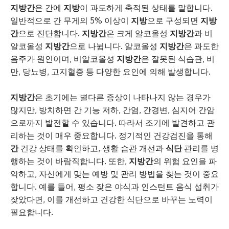
지방간
은 간에
지방
이 과도하게 축적된 상태를 말합니다.
일반적으로 간 무게의 5% 이상이
지방
으로 구성되면
지방
간
으로 진단합니다.
지방간
은 크게 알코올성
지방간
과 비
알코올성
지방간
으로 나뉩니다. 알코올성
지방간
은 과도한
음주가 원인이며, 비알코올성
지방간
은 잘못된 식습관, 비
만, 당뇨병, 고지혈증 등 다양한 요인에 의해 발생합니다.
지방간
은 초기에는 별다른 증상이 나타나지 않는 경우가
많지만, 방치하면 간 기능 저하, 간염, 간경변, 심지어 간암
으로까지 발전할 수 있습니다. 따라서 조기에 발견하고 관
리하는 것이 매우 중요합니다. 정기적인 건강검진을 통해
간
건강 상태를 확인하고, 생활 습관 개선과
식단
관리를 병
행하는 것이 바람직합니다. 또한,
지방간
의 위험 요인을 파
악하고, 자신에게 맞는 예방 및 관리 방법을 찾는 것이 중요
합니다. 예를 들어, 평소 잦은 야식과 인스턴트 음식 섭취가
잦았다면, 이를 개선하고 건강한 식단으로 바꾸는 노력이
필요합니다.