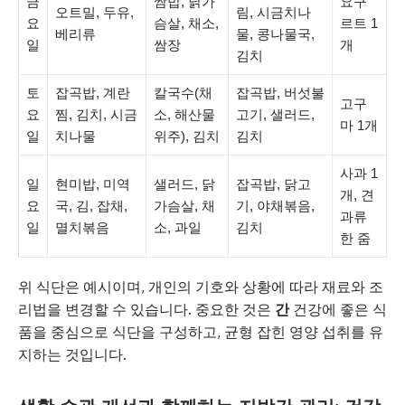
금
쌈밥, 닭가
요구
오트밀, 두유,
림, 시금치나
요
슴살, 채소,
르트 1
베리류
물, 콩나물국,
일
쌈장
개
김치
토
잡곡밥, 계란
칼국수(채
잡곡밥, 버섯불
고구
요
찜, 김치, 시금
소, 해산물
고기, 샐러드,
마 1개
일
치나물
위주), 김치
김치
사과 1
일
현미밥, 미역
샐러드, 닭
잡곡밥, 닭고
개, 견
요
국, 김, 잡채,
가슴살, 채
기, 야채볶음,
과류
일
멸치볶음
소, 과일
김치
한 줌
위 식단은 예시이며, 개인의 기호와 상황에 따라 재료와 조
리법을 변경할 수 있습니다. 중요한 것은
간
건강에 좋은 식
품을 중심으로 식단을 구성하고, 균형 잡힌 영양 섭취를 유
지하는 것입니다.