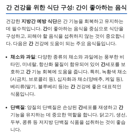
간 건강을 위한 식단 구성: 간이 좋아하는 음식
건강한
지방간 예방 식단
은 간 기능을 회복하고 유지하는
데 필수적입니다.
간
이 좋아하는 음식을 중심으로 식단을
구성하고, 피해야 할 음식을 섭취하지 않는 것이 중요합니
다. 다음은
간
건강에 도움이 되는 주요 음식들입니다.
채소와 과일:
다양한 종류의 채소와 과일에는 풍부한 비
타민, 미네랄, 항산화 물질이 함유되어 있어
간
세포를 보
호하고
간
기능 회복에 도움을 줍니다. 특히, 녹황색 채소
(시금치, 브로콜리 등), 십자화과 채소(양배추, 케일 등),
베리류(딸기, 블루베리 등)는
간
건강에 좋은 대표적인
식품입니다.
단백질:
양질의 단백질은 손상된
간
세포를 재생하고
간
기능을 유지하는 데 중요한 역할을 합니다. 닭고기, 생선,
두부, 콩류 등 저지방 단백질 식품을 섭취하는 것이 좋습
니다.