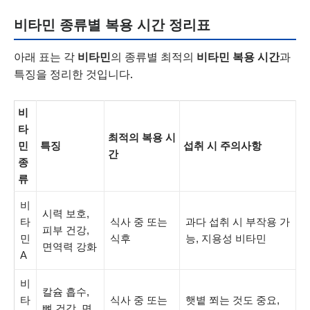
비타민 종류별 복용 시간 정리표
아래 표는 각
비타민
의 종류별 최적의
비타민 복용 시간
과
특징을 정리한 것입니다.
비
타
최적의 복용 시
민
특징
섭취 시 주의사항
간
종
류
비
시력 보호,
타
식사 중 또는
과다 섭취 시 부작용 가
피부 건강,
민
식후
능, 지용성 비타민
면역력 강화
A
비
칼슘 흡수,
타
식사 중 또는
햇볕 쬐는 것도 중요,
뼈 건강, 면