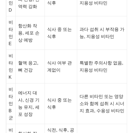
민
식후
지용성 비타민
역력 강화
D
비
항산화 작
타
식사 중 또는
과다 섭취 시 부작용 가
용, 세포 손
민
식후
능, 지용성 비타민
상 예방
E
비
타
혈액 응고,
식사 여부 관
특별한 주의사항 없음,
민
뼈 건강
계없이
지용성 비타민
K
비
에너지 대
타
다른 비타민 또는 영양
사, 신경 기
식사 중 또는
민
소와 함께 섭취 시 시너
능 유지, 세
식후
B
지 효과, 수용성 비타민
포 성장
군
비
식전, 식후, 공