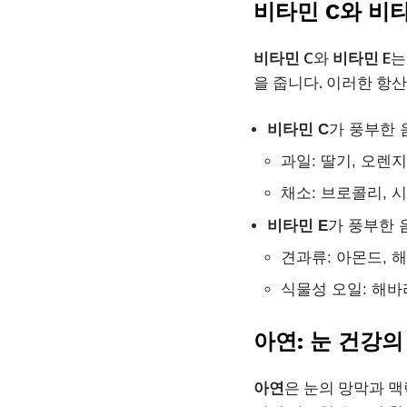
비타민 C와 비타
비타민 C
와
비타민 E
는
을 줍니다. 이러한 항
비타민 C
가 풍부한 
과일: 딸기, 오렌지
채소: 브로콜리, 
비타민 E
가 풍부한 
견과류: 아몬드, 
식물성 오일: 해바
아연: 눈 건강의
아연
은 눈의 망막과 맥