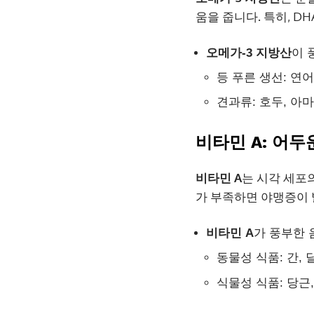
움을 줍니다. 특히, D
오메가-3 지방산
이 
등 푸른 생선: 연어
견과류: 호두, 아
비타민 A: 어
비타민 A
는 시각 세포
가 부족하면 야맹증이 
비타민 A
가 풍부한 
동물성 식품: 간, 
식물성 식품: 당근