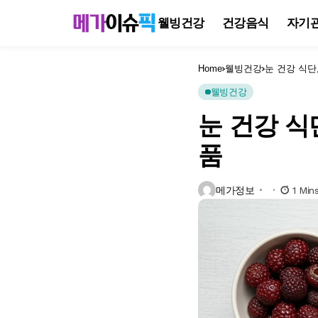
웰빙건강
건강음식
자기
Home
웰빙건강
눈 건강 식단
웰빙건강
눈 건강 식
품
메가정보
1 Min