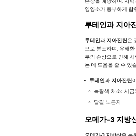
손상을 예방하며, 시력
영양소가 풍부하게 함
루테인과 지아잔
루테인
과
지아잔틴
은 
으로 분포하며, 유해한
부의 손상으로 인해 
는 데 도움을 줄 수 있
루테인
과
지아잔틴
이
녹황색 채소: 시금
달걀 노른자
오메가-3 지방
오메가-3 지방산
은 눈