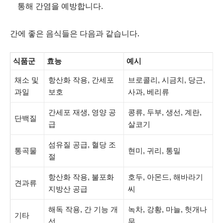
통해 간염을 예방합니다.
간에 좋은 음식들은 다음과 같습니다.
식품군
효능
예시
채소 및
항산화 작용, 간세포
브로콜리, 시금치, 당근,
과일
보호
사과, 베리류
간세포 재생, 영양 공
콩류, 두부, 생선, 계란,
단백질
급
살코기
섬유질 공급, 혈당 조
통곡물
현미, 귀리, 통밀
절
항산화 작용, 불포화
호두, 아몬드, 해바라기
견과류
지방산 공급
씨
해독 작용, 간 기능 개
녹차, 강황, 마늘, 헛개나
기타
선
무