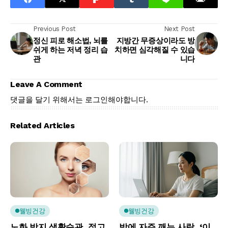
Previous Post
Next Post
정신 피로 해소법, 뇌를
지방간 무증상이라도 방
쉬게 하는 저녁 정리 습
치하면 심각해질 수 있습
관
니다
Leave A Comment
댓글을 달기 위해서는
로그인
해야합니다.
Related Articles
웰빙건강
웰빙건강
노화 방지 생활습관, 젊고
밤에 자주 깨는 사람, ‘이