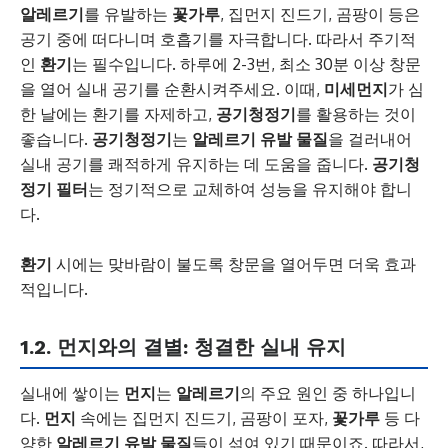
알레르기
를 유발하는
꽃가루
, 집먼지 진드기, 곰팡이 등은
공기 중에 떠다니며 호흡기를 자극합니다. 따라서 주기적
인
환기
는 필수입니다. 하루에 2-3번, 최소 30분 이상 창문
을 열어 실내 공기를 순환시켜주세요. 이때,
미세먼지
가 심
한 날에는 환기를 자제하고,
공기청정기
를 활용하는 것이
좋습니다.
공기청정기
는
알레르기 유발 물질
을 걸러내어
실내 공기를 쾌적하게 유지하는 데 도움을 줍니다.
공기청
정기 필터
는 정기적으로 교체하여 성능을 유지해야 합니
다.
환기
시에는 맞바람이 불도록 창문을 열어두면 더욱 효과
적입니다.
1.2. 먼지와의 결별: 청결한 실내 유지
실내에 쌓이는
먼지
는
알레르기
의 주요 원인 중 하나입니
다.
먼지
속에는 집먼지 진드기, 곰팡이 포자,
꽃가루
등 다
양한
알레르기 유발 물질
들이 섞여 있기 때문이죠. 따라서,