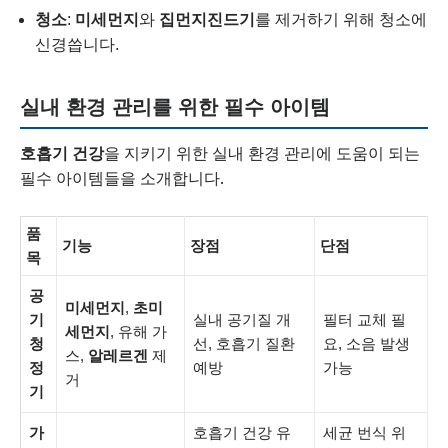
청소
:
미세먼지
와
집먼지진드기
를 제거하기 위해 청소에
신경씁니다.
실내 환경 관리를 위한 필수 아이템
호흡기 건강
을 지키기 위한 실내 환경 관리에 도움이 되는
필수 아이템들을 소개합니다.
품
기능
장점
단점
목
공
미세먼지
,
초미
기
실내 공기질 개
필터 교체 필
세먼지
, 유해 가
청
선, 호흡기 질환
요, 소음 발생
스,
알레르겐
제
정
예방
가능
거
기
가
호흡기 건강 유
세균 번식 위