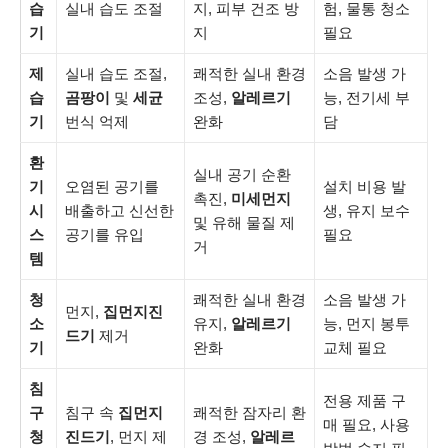
습
실내 습도 조절
지, 피부 건조 방
험, 물통 청소
기
지
필요
제
실내 습도 조절,
쾌적한 실내 환경
소음 발생 가
습
곰팡이
및
세균
조성,
알레르기
능, 전기세 부
기
번식 억제
완화
담
환
실내 공기 순환
기
오염된 공기를
설치 비용 발
촉진,
미세먼지
시
배출하고 신선한
생, 유지 보수
및 유해 물질 제
스
공기를 유입
필요
거
템
청
쾌적한 실내 환경
소음 발생 가
먼지,
집먼지진
소
유지,
알레르기
능, 먼지 봉투
드기
제거
기
완화
교체 필요
침
전용 제품 구
구
침구 속
집먼지
쾌적한 잠자리 환
매 필요, 사용
청
진드기
, 먼지 제
경 조성,
알레르