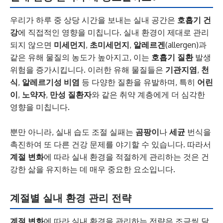
우리가 하루 중 상당 시간을 보내는 실내 공간은
호흡기 건
강
에 직접적인 영향을 미칩니다. 실내 환경이 제대로 관리
되지 않으면
미세먼지
,
초미세먼지
,
알레르겐
(allergen)과
같은 유해 물질의 농도가 높아지고, 이는
호흡기 질환
발생
위험을 증가시킵니다. 이러한 유해 물질들은
기관지염
,
천
식
,
알레르기성 비염
등 다양한 질환을 유발하며, 특히
어린
이
,
노약자
,
만성 질환자
와 같은 취약 계층에게 더 심각한
영향을 미칩니다.
뿐만 아니라, 실내 습도 조절 실패는
곰팡이
나
세균
번식을
촉진하여 또 다른 건강 문제를 야기할 수 있습니다. 따라서
계절 변화
에 따라 실내 환경을 적절하게 관리하는 것은 건
강한 삶을 유지하는 데 매우 중요한 요소입니다.
계절별 실내 환경 관리 전략
계절 변화
에 따라 실내 환경을 관리하는 전략은 조금씩 달