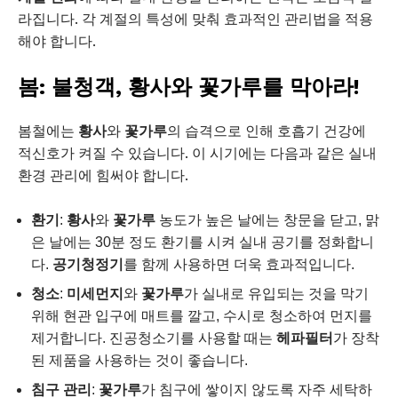
라집니다. 각 계절의 특성에 맞춰 효과적인 관리법을 적용
해야 합니다.
봄: 불청객, 황사와 꽃가루를 막아라!
봄철에는
황사
와
꽃가루
의 습격으로 인해 호흡기 건강에
적신호가 켜질 수 있습니다. 이 시기에는 다음과 같은 실내
환경 관리에 힘써야 합니다.
환기
:
황사
와
꽃가루
농도가 높은 날에는 창문을 닫고, 맑
은 날에는 30분 정도 환기를 시켜 실내 공기를 정화합니
다.
공기청정기
를 함께 사용하면 더욱 효과적입니다.
청소
:
미세먼지
와
꽃가루
가 실내로 유입되는 것을 막기
위해 현관 입구에 매트를 깔고, 수시로 청소하여 먼지를
제거합니다. 진공청소기를 사용할 때는
헤파필터
가 장착
된 제품을 사용하는 것이 좋습니다.
침구 관리
:
꽃가루
가 침구에 쌓이지 않도록 자주 세탁하