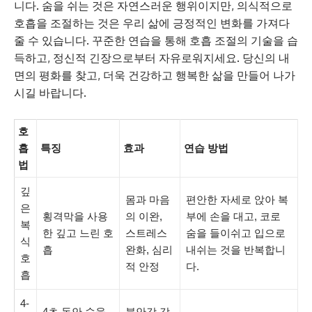
니다. 숨을 쉬는 것은 자연스러운 행위이지만, 의식적으로
호흡을 조절하는 것은 우리 삶에 긍정적인 변화를 가져다
줄 수 있습니다. 꾸준한 연습을 통해 호흡 조절의 기술을 습
득하고, 정신적 긴장으로부터 자유로워지세요. 당신의 내
면의 평화를 찾고, 더욱 건강하고 행복한 삶을 만들어 나가
시길 바랍니다.
호
흡
특징
효과
연습 방법
법
깊
몸과 마음
편안한 자세로 앉아 복
은
횡격막을 사용
의 이완,
부에 손을 대고, 코로
복
한 깊고 느린 호
스트레스
숨을 들이쉬고 입으로
식
흡
완화, 심리
내쉬는 것을 반복합니
호
적 안정
다.
흡
4-
4초 동안 숨을
불안감 감