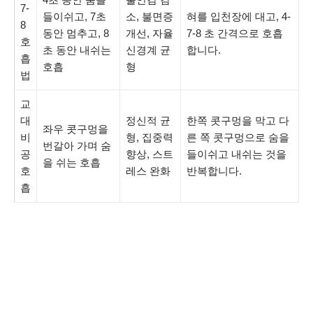
7-
들이쉬고, 7초
소, 불면증
혀를 입천장에 대고, 4-
8
동안 멈추고, 8
개선, 자율
7-8 초 간격으로 호흡
호
초 동안 내쉬는
신경계 균
합니다.
흡
호흡
형
법
교
대
정신적 균
한쪽 콧구멍을 막고 다
좌우 콧구멍을
비
형, 집중력
른 쪽 콧구멍으로 숨을
번갈아 가며 숨
공
향상, 스트
들이쉬고 내쉬는 것을
을 쉬는 호흡
호
레스 완화
반복합니다.
흡