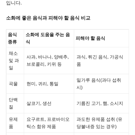
입니다.
소화에 좋은 음식과 피해야 할 음식 비교
음식
소화에 도움을 주는 음
피해야 할 음식
종류
식
채소
사과, 바나나, 양배추,
과식, 튀긴 음식, 가공식
및 과
브로콜리, 키위 등
품
일
밀가루 음식(과다 섭취
곡물
현미, 귀리, 통밀
시)
단백
살코기, 생선
기름진 고기, 햄, 소시지
질
유제
요구르트, 프로바이오
과도한 유제품 섭취 (유
품
틱스 함유 제품
당불내증 있는 경우)