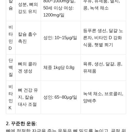
칼
800~1000mg/일,
우유, 유제품, 멸치,
성분, 뼈의
슘
50세 이상 여성:
콩, 녹색 채소
강도 유지
1200mg/일
비
등푸른 생선, 달걀 노
타
칼슘 흡수
성인: 10~15µg/일
른자, 비타민 D 강화
민
촉진
식품, 햇볕 쬐기
D
단
뼈의 콜라
육류, 생선, 달걀, 콩,
백
체중 1kg당 0.8g
겐 생성
유제품
질
비
뼈 건강 유
타
녹색 채소, 브로콜리,
지, 칼슘
성인: 65~80µg/일
민
양배추
대사 조절
K
2. 꾸준한 운동:
뼈에 적절한 자극을 주는 운동은 뼈 밀도를 높이고, 골절 위