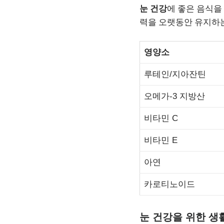
눈 건강
에 좋은 음식을
력을 오랫동안 유지하는
영양소
루테인/지아잔틴
오메가-3 지방산
비타민 C
비타민 E
아연
카로티노이드
눈 건강을 위한 생