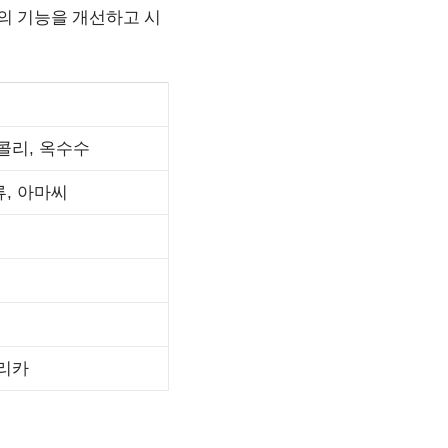
눈의 기능을 개선하고 시
콜리, 옥수수
류, 아마씨
씨
프리카