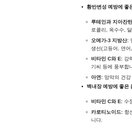
황반변성 예방에 좋은
루테인과 지아잔틴
로콜리, 옥수수, 
오메가-3 지방산:
생선(고등어, 연어
비타민 C와 E:
강력
기씨 등에 풍부합
아연:
망막의 건강 
백내장 예방에 좋은 
비타민 C와 E:
수정
카로티노이드:
항산
니다.