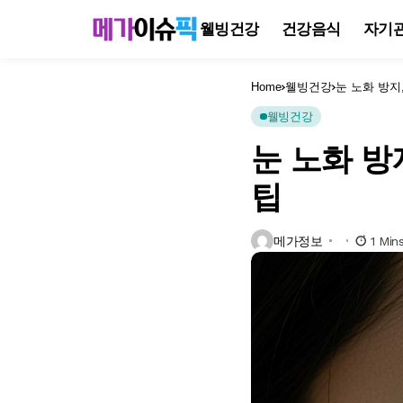
웰빙건강
건강음식
자기
Home
웰빙건강
눈 노화 방지
웰빙건강
눈 노화 방
팁
메가정보
1 Min