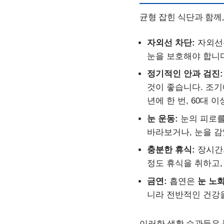
균형 잡힌 식단과 함께
자외선 차단:
자외
눈을 보호해야 합니다
정기적인 안과 검진:
것이 좋습니다. 조기
년에 한 번, 60대 
눈 운동:
눈의 피로를
바라보거나, 눈을 감
충분한 휴식:
장시간의
정도 휴식을 취하고,
금연:
흡연은
눈 노
니라 전반적인 건강을
이러한 생활 습관들은