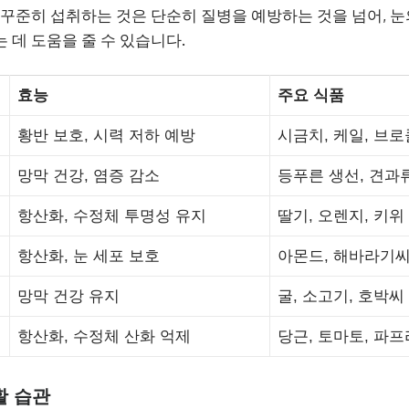
 꾸준히 섭취하는 것은 단순히 질병을 예방하는 것을 넘어, 
 데 도움을 줄 수 있습니다.
효능
주요 식품
황반 보호, 시력 저하 예방
시금치, 케일, 브로
망막 건강, 염증 감소
등푸른 생선, 견과
항산화, 수정체 투명성 유지
딸기, 오렌지, 키위
항산화, 눈 세포 보호
아몬드, 해바라기
망막 건강 유지
굴, 소고기, 호박씨
항산화, 수정체 산화 억제
당근, 토마토, 파
활 습관