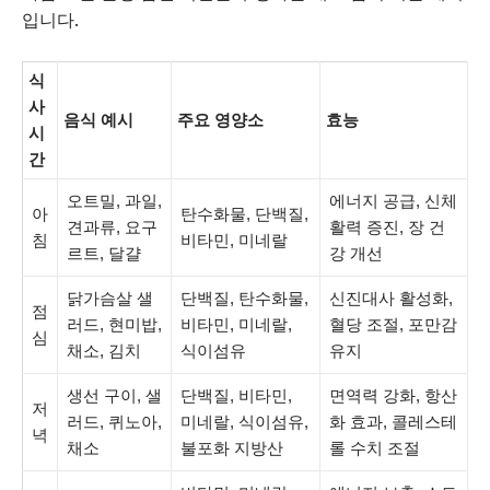
입니다.
식
사
음식 예시
주요 영양소
효능
시
간
오트밀, 과일,
에너지 공급, 신체
아
탄수화물, 단백질,
견과류, 요구
활력 증진, 장 건
침
비타민, 미네랄
르트, 달걀
강 개선
닭가슴살 샐
단백질, 탄수화물,
신진대사 활성화,
점
러드, 현미밥,
비타민, 미네랄,
혈당 조절, 포만감
심
채소, 김치
식이섬유
유지
생선 구이, 샐
단백질, 비타민,
면역력 강화, 항산
저
러드, 퀴노아,
미네랄, 식이섬유,
화 효과, 콜레스테
녁
채소
불포화 지방산
롤 수치 조절