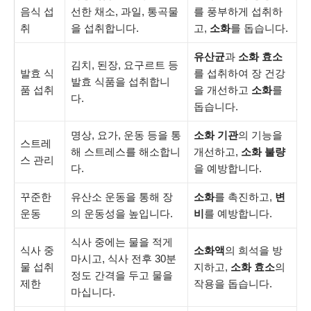
음식 섭
선한 채소, 과일, 통곡물
를 풍부하게 섭취하
취
을 섭취합니다.
고,
소화
를 돕습니다.
유산균
과
소화 효소
김치, 된장, 요구르트 등
발효 식
를 섭취하여 장 건강
발효 식품을 섭취합니
품 섭취
을 개선하고
소화
를
다.
돕습니다.
명상, 요가, 운동 등을 통
소화 기관
의 기능을
스트레
해 스트레스를 해소합니
개선하고,
소화 불량
스 관리
다.
을 예방합니다.
꾸준한
유산소 운동을 통해 장
소화
를 촉진하고,
변
운동
의 운동성을 높입니다.
비
를 예방합니다.
식사 중에는 물을 적게
식사 중
소화액
의 희석을 방
마시고, 식사 전후 30분
물 섭취
지하고,
소화 효소
의
정도 간격을 두고 물을
제한
작용을 돕습니다.
마십니다.