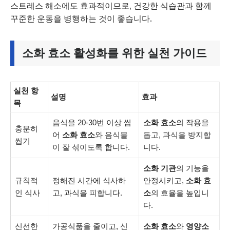
스트레스 해소에도 효과적이므로, 건강한 식습관과 함께
꾸준한 운동을 병행하는 것이 좋습니다.
소화 효소 활성화를 위한 실천 가이드
실천 항
설명
효과
목
음식을 20-30번 이상 씹
소화 효소
의 작용을
충분히
어
소화 효소
와 음식물
돕고, 과식을 방지합
씹기
이 잘 섞이도록 합니다.
니다.
소화 기관
의 기능을
규칙적
정해진 시간에 식사하
안정시키고,
소화 효
인 식사
고, 과식을 피합니다.
소
의 효율을 높입니
다.
신선한
가공식품을 줄이고, 신
소화 효소
와
영양소