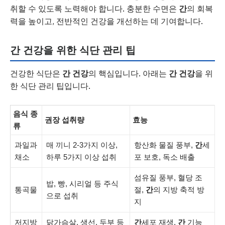
취할 수 있도록 노력해야 합니다. 충분한 수면은
간
의 회복
력을 높이고, 전반적인 건강을 개선하는 데 기여합니다.
간 건강을 위한 식단 관리 팁
건강한 식단은
간 건강
의 핵심입니다. 아래는
간 건강
을 위
한 식단 관리 팁입니다.
음식 종
권장 섭취량
효능
류
과일과
매 끼니 2-3가지 이상,
항산화 물질 풍부,
간
세
채소
하루 5가지 이상 섭취
포 보호, 독소 배출
섬유질 풍부, 혈당 조
밥, 빵, 시리얼 등 주식
통곡물
절,
간
의 지방 축적 방
으로 섭취
지
저지방
닭가슴살, 생선, 두부 등
간
세포 재생,
간
기능