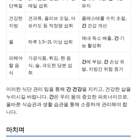
단백질
매일 섭취
유지
건강한
견과류, 올리브 오일, 아
콜레스테롤 수치 조절,
지방
보카도 등 적정량 섭취
간
건강 개선
체내 독소 배출,
간
기
물
하루 1.5~2L 이상 섭취
능 활성화
피해야
가공식품, 튀김, 짠 음
간
에 부담,
간
손상 유
할 음
식, 술, 과도한 당분 섭
발, 지방간 위험 증가
식
취
이러한 식단 관리 팁을 통해
간 건강
을 지키고, 건강한 삶을
누리시길 바랍니다.
간
은 우리 몸의 중요한 파트너이므로,
올바른 식습관과 생활 습관을 통해 소중하게 관리해야 합
니다.
마치며