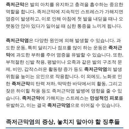
족저근막
은 발의 아치를 유지하고 충격을 흡수하는 중요한
역할을 합니다. 족저근막에 지속적인 스트레스가 가해지면
염증이 발생하고, 이로 인해 아침에 첫 발을 내딛을 때나 오
랫동안 앉아 있다가 일어설 때 심한 통증을 느끼게 됩니다.
족저근막염
은 다양한 원인에 의해 발생할 수 있습니다. 과
도한 운동, 특히 달리기나 점프를 많이 하는 운동은
족저근
막
에 과도한 부하를 주어 염증을 유발할 수 있습니다. 또한,
부적절한 신발 착용, 평발이나 요족과 같은 발의 구조적 문
제, 비만, 갑작스러운 활동량 증가 등도
족저근막염
의 발생
위험을 높이는 요인으로 작용합니다. 이 외에도, 노화로 인
한
족저근막
의 탄력 저하, 딱딱한 바닥에서의 활동, 그리고
잦은 하이힐 착용 등도 족저근막염 발병에 영향을 줄 수 있
습니다.
족저근막
에 가해지는 스트레스는
만성적인 피로
를
유발하고, 이는 결국
족저근막염
으로 이어질 수 있습니다.
족저근막염의 증상, 놓치지 말아야 할 징후들