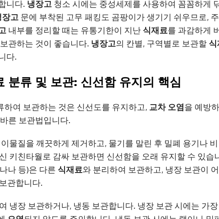
합니다.
냉장고
청소 시에는 중성세제를 사용하여 꼼꼼하게 닦
냉장고
문에 부착된 고무 패킹도 곰팡이가 생기기 쉬우므로, 
고
내부를 정리할 때는 유통기한이 지난
식재료
를 과감하게 버
 보관하는 것이 좋습니다.
냉장고
의 칸별, 구역별로 보관할
식
니다.
료 분류 및 보관: 신선함 유지의 핵심
류하여 보관하는 것은 신선도를 유지하고,
교차 오염
을 예방하
올바른 보관법입니다.
이물질을 깨끗하게 제거하고, 물기를 말린 후 밀폐 용기나 비
적신 키친타월로 감싸 보관하면 신선함을 오래 유지할 수 있습니
바나나 등)은 다른
식재료
와 분리하여 보관하고, 냉장 보관이 
 보관합니다.
 냉장 보관하거나, 냉동 보관합니다. 냉장 보관 시에는 가장
에
오염
되지 않도록 주의합니다. 냉동 보관 시에는 랩이나 밀