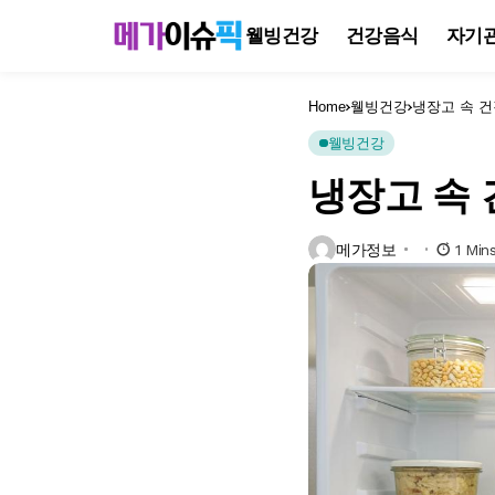
웰빙건강
건강음식
자기
Home
웰빙건강
냉장고 속 건
웰빙건강
냉장고 속 
메가정보
1 Min