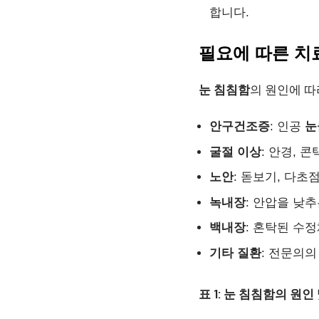
합니다.
필요에 따른 치
눈 침침함
의 원인에 따
안구건조증
: 인공
눈
굴절 이상
: 안경, 
노안
: 돋보기, 다초
녹내장
: 안압을 낮
백내장
: 혼탁된 수
기타 질환
: 전문의의
표 1: 눈 침침함의 원인