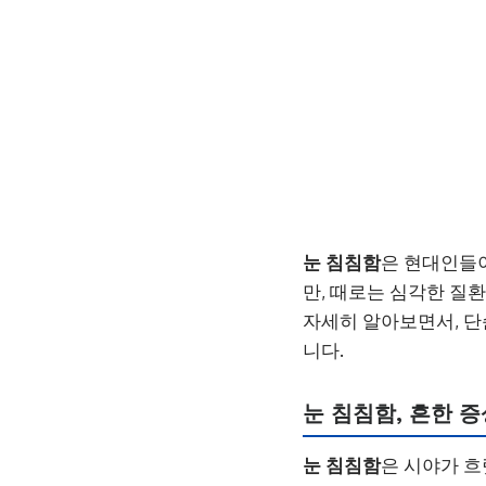
눈 침침함
은 현대인들
만, 때로는 심각한 질
자세히 알아보면서, 
니다.
눈 침침함, 흔한 
눈 침침함
은 시야가 흐