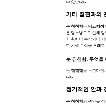
수 있습니다.
기타 질환과의 
눈 침침함
은
당뇨병성
은 당뇨병으로 인해 망
한 황반이 손상되어 시
한 시력 손실을 초래할
눈 침침함, 무엇을
눈 침침함
을 느낀다면
니다.
정기적인 안과 
눈 침침함
의 원인을 