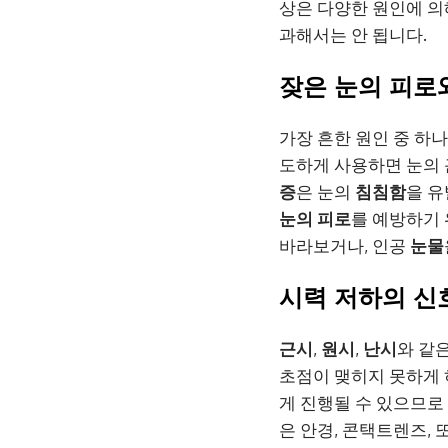
상은 다양한 원인에 의
과해서는 안 됩니다.
잦은 눈의 피로
가장 흔한 원인 중 하
도하게 사용하면 눈의 
증
은 눈의
침침함
을 유
눈의 피로
를 예방하기
바라보거나, 인공
눈물
시력 저하의 신호
근시
,
원시
,
난시
와 같
초점이 맺히지 못하게 
게 진행될 수 있으므로
은 안경, 콘택트렌즈,