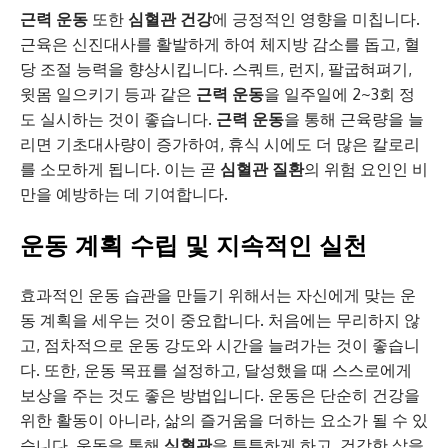
근력 운동
또한
심혈관 건강
에 긍정적인 영향을 미칩니다.
근육은 신진대사를 활발하게 하여 체지방 감소를 돕고, 혈
당 조절 능력을 향상시킵니다. 스쿼트, 런지, 팔굽혀펴기,
윗몸 일으키기 등과 같은
근력 운동
을 일주일에 2~3회 정
도 실시하는 것이 좋습니다.
근력 운동
을 통해 근육량을 늘
리면 기초대사량이 증가하여, 휴식 시에도 더 많은 칼로리
를 소모하게 됩니다. 이는 곧
심혈관 질환
의 위험 요인인 비
만을 예방하는 데 기여합니다.
운동 계획 수립 및 지속적인 실천
효과적인 운동 습관을 만들기 위해서는 자신에게 맞는 운
동 계획을 세우는 것이 중요합니다. 처음에는 무리하지 않
고, 점차적으로 운동 강도와 시간을 늘려가는 것이 좋습니
다. 또한, 운동 목표를 설정하고, 달성했을 때 스스로에게
보상을 주는 것도 좋은 방법입니다. 운동은 단순히 건강을
위한 활동이 아니라, 삶의 즐거움을 더하는 요소가 될 수 있
습니다. 운동을 통해
심혈관
을 튼튼하게 하고, 건강한 삶을