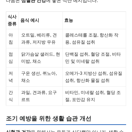
다음은
심혈관 건강
에 좋은 식단 예시입니다.
식사
음식 예시
효능
종류
아
오트밀, 베리류, 견
콜레스테롤 조절, 항산화 작
침
과류, 저지방 우유
용, 섬유질 섭취
점
닭가슴살 샐러드, 현
단백질 섭취, 혈당 조절, 비타
심
미밥, 채소
민 및 미네랄 섭취
저
구운 생선, 퀴노아,
오메가-3 지방산 섭취, 섬유질
녁
채소
섭취, 항산화 물질 섭취
간
과일, 견과류, 요구
비타민, 미네랄 섭취, 혈당 조
식
르트
절, 포만감 유지
조기 예방을 위한 생활 습관 개선
심혈관 건강
을 위해서는 운동과 식단뿐만 아니라, 생활 습