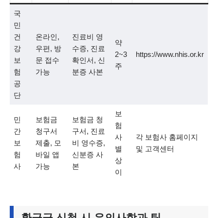
국
민
건
온라인,
진료비 영
약
강
우편, 방
수증, 진료
2~3
https://www.nhis.or.kr
보
문 접수
확인서, 신
주
험
가능
분증 사본
공
단
보
민
보험금
보험금 청
험
간
청구서
구서, 진료
사
각 보험사 홈페이지
보
제출, 모
비 영수증,
별
및 고객센터
험
바일 앱
신분증 사
상
사
가능
본
이
환급금 신청 시 유의사항과 팁