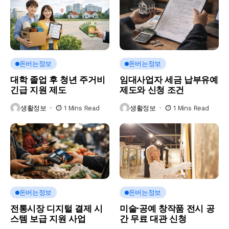
돈버는정보
돈버는정보
대학 졸업 후 청년 주거비
임대사업자 세금 납부유예
긴급 지원 제도
제도와 신청 조건
생활정보
1 Mins Read
생활정보
1 Mins Read
돈버는정보
돈버는정보
전통시장 디지털 결제 시
미술·공예 창작품 전시 공
스템 보급 지원 사업
간 무료 대관 신청