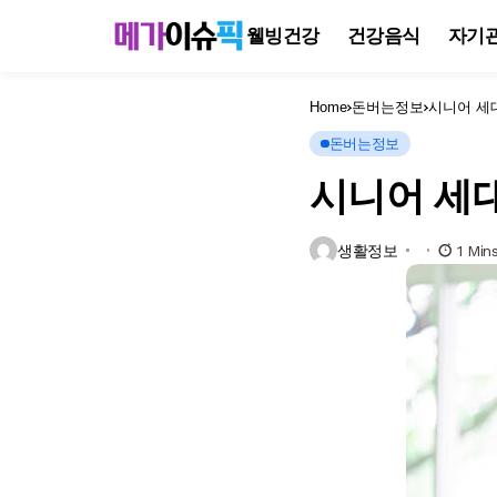
웰빙건강
건강음식
자기
Home
돈버는정보
시니어 세
돈버는정보
시니어 세대
생활정보
1 Min