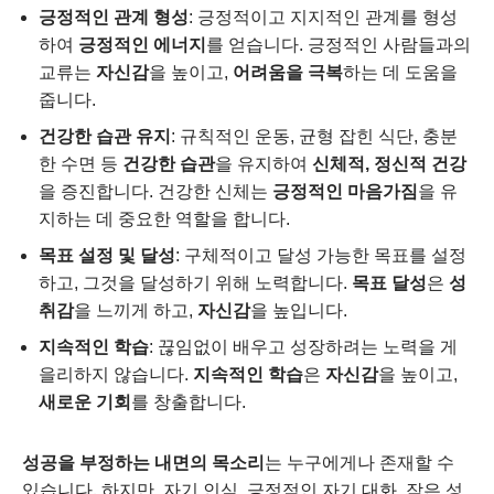
긍정적인 관계 형성
: 긍정적이고 지지적인 관계를 형성
하여
긍정적인 에너지
를 얻습니다. 긍정적인 사람들과의
교류는
자신감
을 높이고,
어려움을 극복
하는 데 도움을
줍니다.
건강한 습관 유지
: 규칙적인 운동, 균형 잡힌 식단, 충분
한 수면 등
건강한 습관
을 유지하여
신체적, 정신적 건강
을 증진합니다. 건강한 신체는
긍정적인 마음가짐
을 유
지하는 데 중요한 역할을 합니다.
목표 설정 및 달성
: 구체적이고 달성 가능한 목표를 설정
하고, 그것을 달성하기 위해 노력합니다.
목표 달성
은
성
취감
을 느끼게 하고,
자신감
을 높입니다.
지속적인 학습
: 끊임없이 배우고 성장하려는 노력을 게
을리하지 않습니다.
지속적인 학습
은
자신감
을 높이고,
새로운 기회
를 창출합니다.
성공을 부정하는 내면의 목소리
는 누구에게나 존재할 수
있습니다. 하지만, 자기 인식, 긍정적인 자기 대화, 작은 성