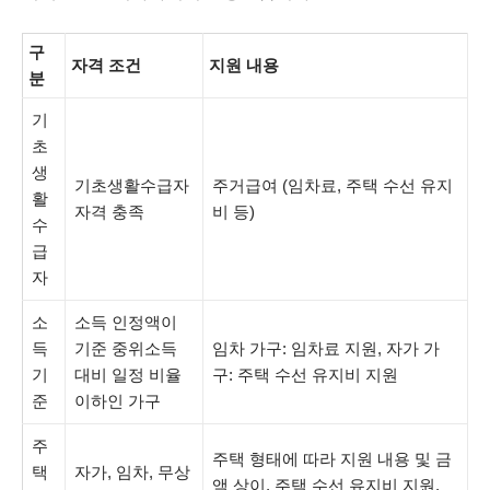
구
자격 조건
지원 내용
분
기
초
생
기초생활수급자
주거급여 (임차료, 주택 수선 유지
활
자격 충족
비 등)
수
급
자
소
소득 인정액이
득
기준 중위소득
임차 가구: 임차료 지원, 자가 가
기
대비 일정 비율
구: 주택 수선 유지비 지원
준
이하인 가구
주
주택 형태에 따라 지원 내용 및 금
택
자가, 임차, 무상
액 상이, 주택 수선 유지비 지원,