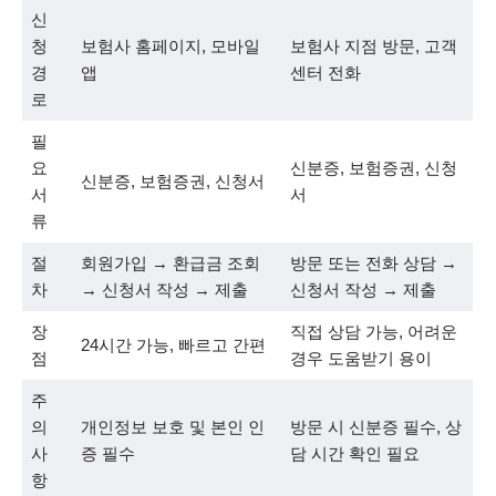
신
청
보험사 홈페이지, 모바일
보험사 지점 방문, 고객
경
앱
센터 전화
로
필
요
신분증, 보험증권, 신청
신분증, 보험증권, 신청서
서
서
류
절
회원가입 → 환급금 조회
방문 또는 전화 상담 →
차
→ 신청서 작성 → 제출
신청서 작성 → 제출
장
직접 상담 가능, 어려운
24시간 가능, 빠르고 간편
점
경우 도움받기 용이
주
의
개인정보 보호 및 본인 인
방문 시 신분증 필수, 상
사
증 필수
담 시간 확인 필요
항