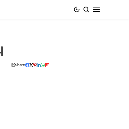
리
Share