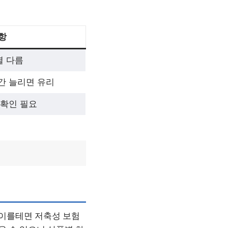
항
 다름
간 늘리면 유리
 확인 필요
 이를테면 저축성 보험