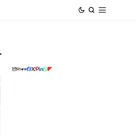
다
Share